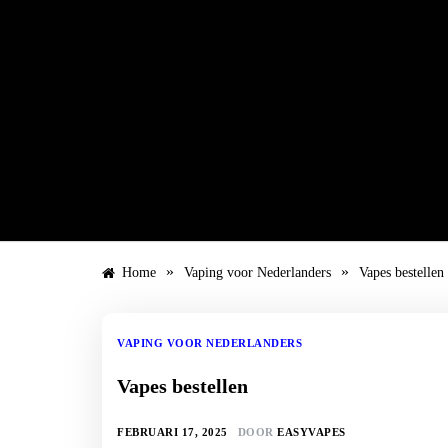
Ga
naar
de
inhoud
»
»
Home
Vaping voor Nederlanders
Vapes bestellen
VAPING VOOR NEDERLANDERS
Vapes bestellen
FEBRUARI 17, 2025
DOOR
EASYVAPES