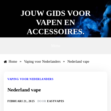
Ga
naar
JOUW GIDS VOOR
de
inhoud
VAPEN EN
ACCESSOIRES.
Menu
»
»
Home
Vaping voor Nederlanders
Nederland vape
VAPING VOOR NEDERLANDERS
Nederland vape
FEBRUARI 21, 2025
DOOR
EASYVAPES