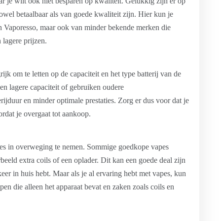
r je wilt ook niet besparen op kwaliteit. Gelukkig zijn er op
el betaalbaar als van goede kwaliteit zijn. Hier kun je
n Vaporesso, maar ook van minder bekende merken die
lagere prijzen.
ijk om te letten op de capaciteit en het type batterij van de
 lagere capaciteit of gebruiken oudere
erijduur en minder optimale prestaties. Zorg er dus voor dat je
ordat je overgaat tot aankoop.
ires in overweging te nemen. Sommige goedkope vapes
beeld extra coils of een oplader. Dit kan een goede deal zijn
keer in huis hebt. Maar als je al ervaring hebt met vapes, kun
en die alleen het apparaat bevat en zaken zoals coils en