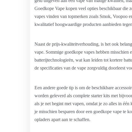
geld uitgeven aan een vape van matige kwaliteit, maa
Goedkope Vape kopen veel opties beschikbaar die zow
vapes vinden van topmerken zoals Smok, Voopoo e
kwalitatief hoogwaardige producten aanbieden tegen 
Naast de prijs-kwaliteitverhouding, is het ook belangr
vape. Sommige goedkope vapes hebben misschien een
batterijtechnologieën, wat kan leiden tot kortere batt
de specificaties van de vape zorgvuldig doorleest vo
Een andere goede tip is om de beschikbare accesso
worden geleverd als complete starter kits met bijvoor
als je net begint met vapen, omdat je zo alles in één 
je misschien besparen door een goedkope vape te kop
opladers apart aan te schaffen.