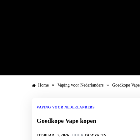
Ga
naar
de
inhoud
»
»
Home
Vaping voor Nederlanders
Goedkope Vape
VAPING VOOR NEDERLANDERS
Goedkope Vape kopen
FEBRUARI 3, 2026
DOOR
EASYVAPES