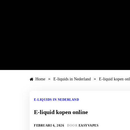
Ga
naar
de
inhoud
»
»
Home
E-liquids in Nederland
E-liquid kopen onl
E-LIQUIDS IN NEDERLAND
E-liquid kopen online
FEBRUARI 6, 2026
DOOR
EASYVAPES