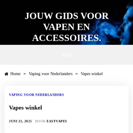
Ga
naar
JOUW GIDS VOOR
de
inhoud
VAPEN EN
ACCESSOIRES.
Menu
»
»
Home
Vaping voor Nederlanders
Vapes winkel
VAPING VOOR NEDERLANDERS
Vapes winkel
JUNI 23, 2025
DOOR
EASYVAPES