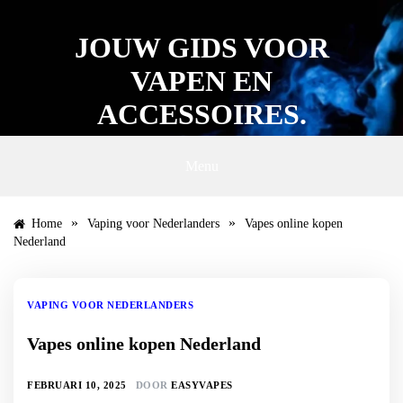
Ga
naar
JOUW GIDS VOOR
de
inhoud
VAPEN EN
ACCESSOIRES.
Menu
»
»
Home
Vaping voor Nederlanders
Vapes online kopen
Nederland
VAPING VOOR NEDERLANDERS
Vapes online kopen Nederland
FEBRUARI 10, 2025
DOOR
EASYVAPES