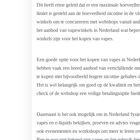
Dit heeft ertoe geleid dat er een maximale hoeveelhei
limiet is gesteld aan de hoeveelheid nicotine in de v
winkels om te concurreren met webshops vanuit ande
het aanbod van vapewinkels in Nederland wat beperk
winkels zijn voor het kopen van vapes.
Een goede optie voor het kopen van vapes in Neder
hebben vaak een breed aanbod van verschillende mer
te kopen met bijvoorbeeld hogere nicotine gehaltes o
Het is wel belangrijk om goed op de kwaliteit en be
check of de webshop een veilige betalingsoptie biedt
Daarnaast is het ook mogelijk om in Nederland fysie
vapes en e-liquids bekijken, proeven en advies vra
ook evenementen en workshops om meer te leren over 
Ben je nog niet bekend met vapes en het gebruik hie