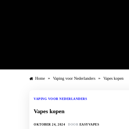
Ga
naar
de
inhoud
»
»
Home
Vaping voor Nederlanders
Vapes kopen
VAPING VOOR NEDERLANDERS
Vapes kopen
OKTOBER 24, 2024
DOOR
EASYVAPES