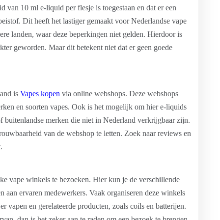
d van 10 ml e-liquid per flesje is toegestaan en dat er een
loeistof. Dit heeft het lastiger gemaakt voor Nederlandse vape
re landen, waar deze beperkingen niet gelden. Hierdoor is
ter geworden. Maar dit betekent niet dat er geen goede
land is
Vapes kopen
via online webshops. Deze webshops
ken en soorten vapes. Ook is het mogelijk om hier e-liquids
f buitenlandse merken die niet in Nederland verkrijgbaar zijn.
trouwbaarheid van de webshop te letten. Zoek naar reviews en
.
ke vape winkels te bezoeken. Hier kun je de verschillende
gen aan ervaren medewerkers. Vaak organiseren deze winkels
vapen en gerelateerde producten, zoals coils en batterijen.
rvan, dan is het zeker aan te raden om een bezoek te brengen