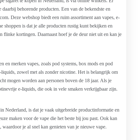
sigaret te kopen in Nederland, is via online winkels. Er
de daarbij behorende producten. Een van de bekendste en
com. Deze webshop biedt een ruim assortiment aan vapes, e-
e shoppen is dat je alle producten rustig kunt bekijken en
 flinke kortingen. Daarnaast hoef je de deur niet uit en kan je
ten en merken vapes, zoals pod systems, box mods en pod
iquids, zowel met als zonder nicotine. Het is belangrijk om
kocht mogen worden aan personen boven de 18 jaar. Als je
tinevrije e-liquids, die ook in vele smaken verkrijgbaar zijn.
n Nederland, is dat je vaak uitgebreide productinformatie en
ze maken voor de vape die het beste bij jou past. Ook kan
, waardoor je al snel kan genieten van je nieuwe vape.