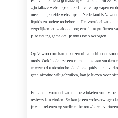
Een van de meest gemakkelijke manieren om een vape 
zijn talloze webshops die zich richten op vapen en 
meest uitgebreide webshops in Nederland is Vawoo.
liquids en andere toebehoren. Het voordeel van onlin
vergelijken, en vaak ook nog eens kunt profiteren van
je bestelling gemakkelijk thuis laten bezorgen.
Op Vawoo.com kan je kiezen uit verschillende soor
mods. Ook bieden ze een ruime keuze aan smaken e-l
te weten dat nicotinehoudende e-liquids alleen ver
geen nicotine wilt gebruiken, kan je kiezen voor nico
Een ander voordeel van online winkelen voor vapes i
reviews kan vinden. Zo kan je een weloverwogen keu
je vaak rekenen op snelle en betrouwbare leveringen