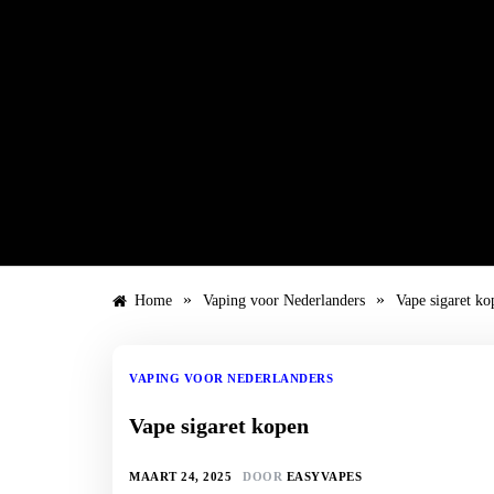
Ga
naar
de
inhoud
»
»
Home
Vaping voor Nederlanders
Vape sigaret ko
VAPING VOOR NEDERLANDERS
Vape sigaret kopen
MAART 24, 2025
DOOR
EASYVAPES