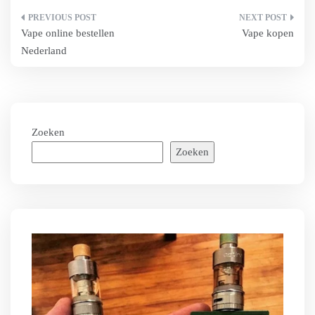
Bericht
Vape online bestellen
Vape kopen
navigatie
Nederland
Zoeken
Zoeken