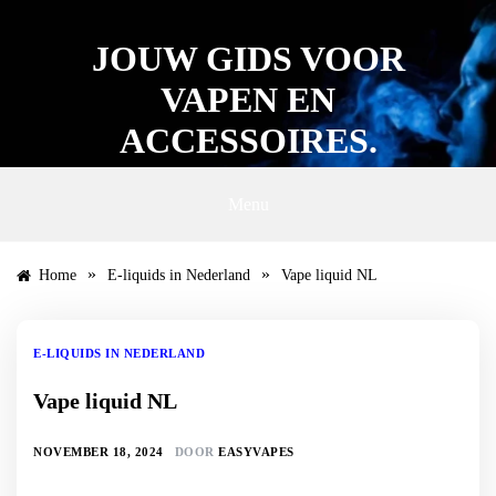
Ga
naar
JOUW GIDS VOOR
de
inhoud
VAPEN EN
ACCESSOIRES.
Menu
»
»
Home
E-liquids in Nederland
Vape liquid NL
E-LIQUIDS IN NEDERLAND
Vape liquid NL
NOVEMBER 18, 2024
DOOR
EASYVAPES