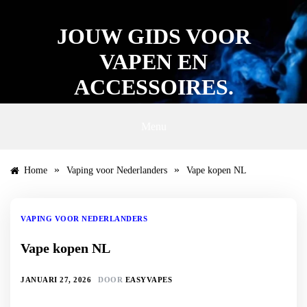
Ga
naar
JOUW GIDS VOOR
de
inhoud
VAPEN EN
ACCESSOIRES.
Menu
»
»
Home
Vaping voor Nederlanders
Vape kopen NL
VAPING VOOR NEDERLANDERS
Vape kopen NL
JANUARI 27, 2026
DOOR
EASYVAPES