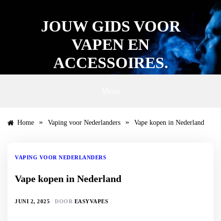
Ga
naar
JOUW GIDS VOOR
de
inhoud
VAPEN EN
ACCESSOIRES.
Menu
»
»
Home
Vaping voor Nederlanders
Vape kopen in Nederland
VAPING VOOR NEDERLANDERS
Vape kopen in Nederland
JUNI 2, 2025
DOOR
EASYVAPES