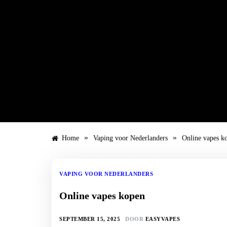
Ga
naar
de
inhoud
»
»
Home
Vaping voor Nederlanders
Online vapes k
VAPING VOOR NEDERLANDERS
Online vapes kopen
SEPTEMBER 15, 2025
DOOR
EASYVAPES