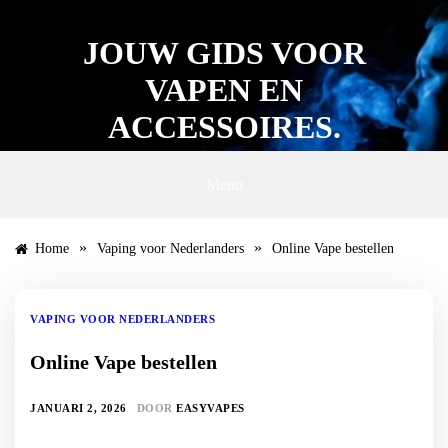
Ga
naar
JOUW GIDS VOOR
de
inhoud
VAPEN EN
ACCESSOIRES.
Menu
»
»
Home
Vaping voor Nederlanders
Online Vape bestellen
VAPING VOOR NEDERLANDERS
Online Vape bestellen
JANUARI 2, 2026
DOOR
EASYVAPES