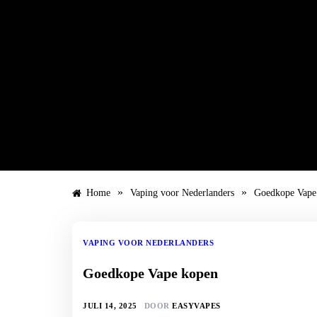
Ga
naar
de
inhoud
»
»
Home
Vaping voor Nederlanders
Goedkope Vape
VAPING VOOR NEDERLANDERS
Goedkope Vape kopen
JULI 14, 2025
DOOR
EASYVAPES