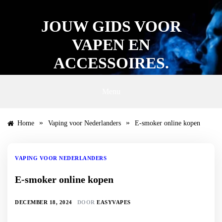
Ga
naar
JOUW GIDS VOOR
de
inhoud
VAPEN EN
ACCESSOIRES.
Menu
»
»
Home
Vaping voor Nederlanders
E-smoker online kopen
VAPING VOOR NEDERLANDERS
E-smoker online kopen
DECEMBER 18, 2024
DOOR
EASYVAPES