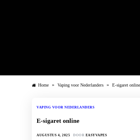
Ga
naar
de
inhoud
»
»
Home
Vaping voor Nederlanders
E-sigaret onlin
VAPING VOOR NEDERLANDERS
E-sigaret online
AUGUSTUS 4, 2025
DOOR
EASYVAPES