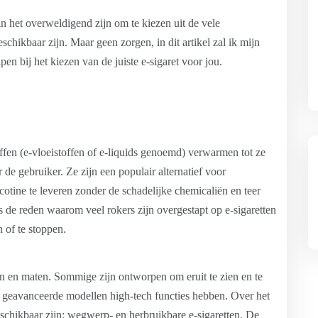
an het overweldigend zijn om te kiezen uit de vele
chikbaar zijn. Maar geen zorgen, in dit artikel zal ik mijn
pen bij het kiezen van de juiste e-sigaret voor jou.
offen (e-vloeistoffen of e-liquids genoemd) verwarmen tot ze
e gebruiker. Ze zijn een populair alternatief voor
otine te leveren zonder de schadelijke chemicaliën en teer
is de reden waarom veel rokers zijn overgestapt op e-sigaretten
 of te stoppen.
en en maten. Sommige zijn ontworpen om eruit te zien en te
eer geavanceerde modellen high-tech functies hebben. Over het
eschikbaar zijn: wegwerp- en herbruikbare e-sigaretten. De