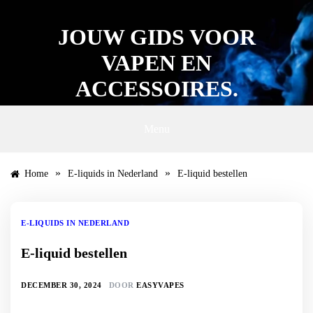
Ga
naar
JOUW GIDS VOOR
de
inhoud
VAPEN EN
ACCESSOIRES.
Menu
»
»
Home
E-liquids in Nederland
E-liquid bestellen
E-LIQUIDS IN NEDERLAND
E-liquid bestellen
DECEMBER 30, 2024
DOOR
EASYVAPES